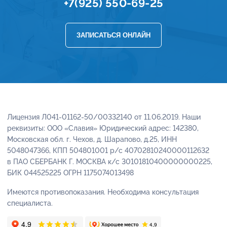
+7(925) 550-69-25
ЗАПИСАТЬСЯ ОНЛАЙН
Лицензия Л041-01162-50/00332140 от 11.06.2019. Наши
реквизиты: ООО «Славия» Юридический адрес: 142380,
Московская обл. г. Чехов, д. Шарапово, д.25, ИНН
5048047366, КПП 504801001 р/с 40702810240000112632
в ПАО СБЕРБАНК Г. МОСКВА к/с 30101810400000000225,
БИК 044525225 ОГРН 1175074013498
Имеются противопоказания. Необходима консультация
специалиста.