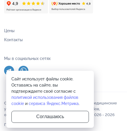
Цены
Контакты
Мы в социальных сетях
Сайт использует файлы cookie.
Оставаясь на сайте, вы
подтверждаете своё согласие с
политикой использования файлов
Стоматология НИКА в городе Чехов оказывает медицинские
cookie
и
сервиса Яндекс.Метрика
.
услуги по лечению, удалению и профгигиене зубов,
ортопедическая стоматология, имплантация © 2026 -
2026
Соглашаюсь
Политика конфиденциальности